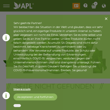
0
Sehr geehrte Partner!
Wir beobachten die Situation in der Welt und glauben, dass wir sehr
glücklich sind, einzigartige Produkte in unserem Arsenal zu haben,
aber vergessen wir nicht die Ethik. Verstehen Sie es bitte selbst und
geben Sie es an Ihre Partner weiter. Unsere Produkte dürfen nicht
falsch dargestellt werden. Acumullit SA Dragees sind nicht dafür
bestimmt, beliebige Krankheiten zu verhindern oder zu
behandeln. Alle Verweise auf unsere Produkte, die Schutz oder
Unterstützung bei der Behandlung von Erkrankungen,
einschließlich COVID-19, versprechen, verstoßen gegen die
Unternehmensrichtlinien und sind strengstens untersagt. Führen
Sie Ihr Geschäft in gutem Glauben! Befolgen Sie unbedingt die
COVID-19-Präventionsmaßnahmen. Bleiben Sie gesund!
// SEITE NICHT GEFUNDEN //
Impressum
Akzeptieren und fortführen