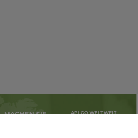
APLGO WELTWEIT
MACHEN SIE
Globale Geschäfte in der
JETZT
ganzen Welt
BEI APL MIT