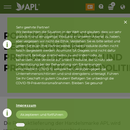
0
Sehr geehrte Partner!
Wir beobachten die Situation in der Welt und glauben, dass wir sehr
POLITIK FÜR PRODUKT-
glücklich sind, einzigartige Produkte in unserem Arsenal zu haben,
aber vergessen wir nicht die Ethik. Verstehen Sie es bitte selbst und
BESTELLUNG UND
geben Sie es an Ihre Partner weiter. Unsere Produkte dürfen nicht
falsch dargestellt werden. Acumullit SA Dragees sind nicht dafür
PRODUKTLIEFERUNG UND
bestimmt, beliebige Krankheiten zu verhindern oder zu
behandeln. Alle Verweise auf unsere Produkte, die Schutz oder
Unterstützung bei der Behandlung von Erkrankungen,
PRODUKTRÜCKGABEPOLITI
einschließlich COVID-19, versprechen, verstoßen gegen die
Unternehmensrichtlinien und sind strengstens untersagt. Führen
Sie Ihr Geschäft in gutem Glauben! Befolgen Sie unbedingt die
COVID-19-Präventionsmaßnahmen. Bleiben Sie gesund!
Impressum
Akzeptieren und fortführen
Die Produktlieferung der Handelsmarke APL wird