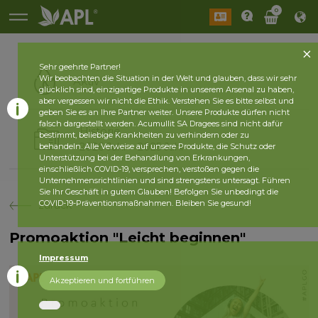
0
Sehr geehrte Partner!
Wir beobachten die Situation in der Welt und glauben, dass wir sehr
Aktiv
glücklich sind, einzigartige Produkte in unserem Arsenal zu haben,
aber vergessen wir nicht die Ethik. Verstehen Sie es bitte selbst und
geben Sie es an Ihre Partner weiter. Unsere Produkte dürfen nicht
falsch dargestellt werden. Acumullit SA Dragees sind nicht dafür
Historie
bestimmt, beliebige Krankheiten zu verhindern oder zu
2026 Jahr
2025 Jahr
behandeln. Alle Verweise auf unsere Produkte, die Schutz oder
Unterstützung bei der Behandlung von Erkrankungen,
einschließlich COVID-19, versprechen, verstoßen gegen die
Unternehmensrichtlinien und sind strengstens untersagt. Führen
Sie Ihr Geschäft in gutem Glauben! Befolgen Sie unbedingt die
COVID-19-Präventionsmaßnahmen. Bleiben Sie gesund!
zurück
Promoaktion "Leicht beginnen"
Impressum
Akzeptieren und fortführen