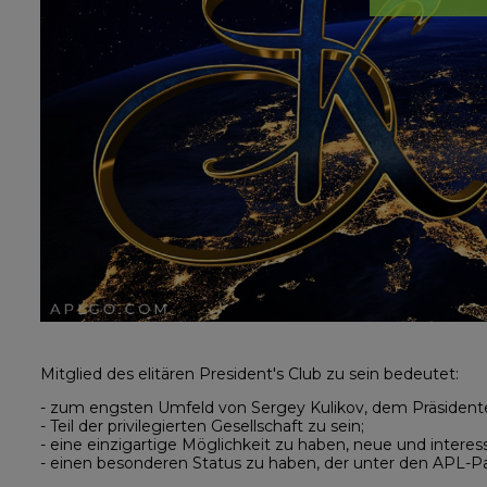
Mitglied des elitären President's Club zu sein bedeutet:
- zum engsten Umfeld von Sergey Kulikov, dem Präsidente
- Teil der privilegierten Gesellschaft zu sein;
- eine einzigartige Möglichkeit zu haben, neue und inter
- einen besonderen Status zu haben, der unter den APL-Par