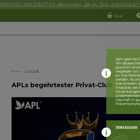
RATIVES ANGEBOT für diejenigen, die ihr Zeit und Geld sc
Shop
Sehr geehrte P
Wir beobachten
glücklich sind
zurück
vergessen wir 
an Ihre Partne
werden. Acumul
APLs begehrtester Privat-Club
Krankheiten z
Produkte, die
Erkrankungen, 
Unternehmensr
Geschäft in g
Präventionsm
Impressum