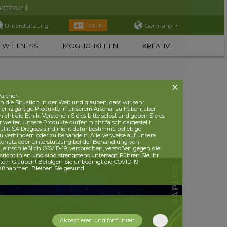
hätzen
1
Unterstützung
Germany
LOGIN
WELLNESS
MÖGLICHKEITEN
KREATIV
artner!
 die Situation in der Welt und glauben, dass wir sehr
, einzigartige Produkte in unserem Arsenal zu haben, aber
nicht die Ethik. Verstehen Sie es bitte selbst und geben Sie es
r weiter. Unsere Produkte dürfen nicht falsch dargestellt
lit SA Dragees sind nicht dafür bestimmt, beliebige
u verhindern oder zu behandeln. Alle Verweise auf unsere
 Schutz oder Unterstützung bei der Behandlung von
einschließlich COVID-19, versprechen, verstoßen gegen die
ichtlinien und sind strengstens untersagt. Führen Sie Ihr
utem Glauben! Befolgen Sie unbedingt die COVID-19-
aßnahmen. Bleiben Sie gesund!
Akzeptieren und fortführen