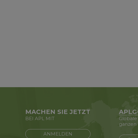
MACHEN SIE JETZT
APLG
BEI APL MIT
Globale
ganzen 
ANMELDEN