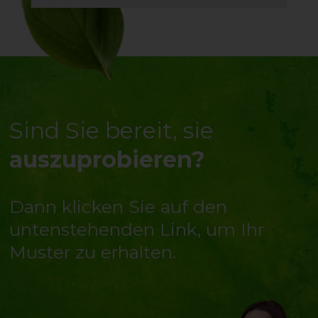
 starke
Briesen
t du den
st stark
 Zunge.
Sind Sie bereit, sie
auszuprobieren?
Dann klicken Sie auf den
untenstehenden Link, um Ihr
Muster zu erhalten.