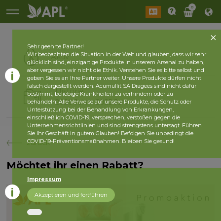
0
Sehr geehrte Partner!
Wir beobachten die Situation in der Welt und glauben, dass wir sehr
Aktiv
glücklich sind, einzigartige Produkte in unserem Arsenal zu haben,
aber vergessen wir nicht die Ethik. Verstehen Sie es bitte selbst und
geben Sie es an Ihre Partner weiter. Unsere Produkte dürfen nicht
falsch dargestellt werden. Acumullit SA Dragees sind nicht dafür
Historie
bestimmt, beliebige Krankheiten zu verhindern oder zu
2026 Jahr
2025 Jahr
behandeln. Alle Verweise auf unsere Produkte, die Schutz oder
Unterstützung bei der Behandlung von Erkrankungen,
einschließlich COVID-19, versprechen, verstoßen gegen die
Unternehmensrichtlinien und sind strengstens untersagt. Führen
Sie Ihr Geschäft in gutem Glauben! Befolgen Sie unbedingt die
COVID-19-Präventionsmaßnahmen. Bleiben Sie gesund!
zurück
Möchtet ihr einen Rabatt?
Impressum
Akzeptieren und fortführen