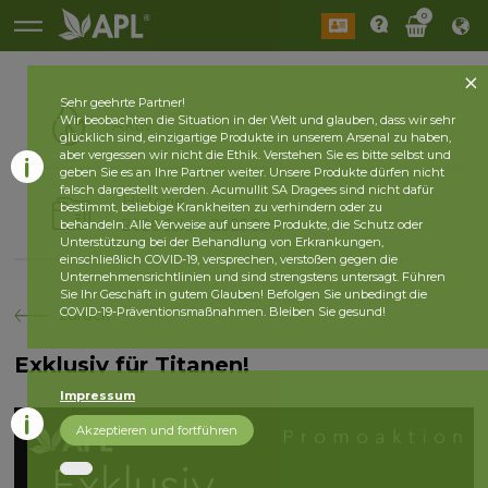
0
Sehr geehrte Partner!
Wir beobachten die Situation in der Welt und glauben, dass wir sehr
Aktiv
glücklich sind, einzigartige Produkte in unserem Arsenal zu haben,
aber vergessen wir nicht die Ethik. Verstehen Sie es bitte selbst und
geben Sie es an Ihre Partner weiter. Unsere Produkte dürfen nicht
falsch dargestellt werden. Acumullit SA Dragees sind nicht dafür
Historie
bestimmt, beliebige Krankheiten zu verhindern oder zu
2026 Jahr
2025 Jahr
behandeln. Alle Verweise auf unsere Produkte, die Schutz oder
Unterstützung bei der Behandlung von Erkrankungen,
einschließlich COVID-19, versprechen, verstoßen gegen die
Unternehmensrichtlinien und sind strengstens untersagt. Führen
Sie Ihr Geschäft in gutem Glauben! Befolgen Sie unbedingt die
COVID-19-Präventionsmaßnahmen. Bleiben Sie gesund!
zurück
Exklusiv für Titanen!
Impressum
Akzeptieren und fortführen