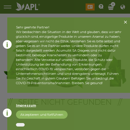
0
Sehr geehrte Partner!
Wir beobachten die Situation in der Welt und glauben, dass wir sehr
glücklich sind, einzigartige Produkte in unserem Arsenal zu haben,
aber vergessen wir nicht die Ethik. Verstehen Sie es bitte selbst und
geben Sie es an Ihre Partner weiter. Unsere Produkte dürfen nicht
falsch dargestellt werden. Acumullit SA Dragees sind nicht dafür
bestimmt, beliebige Krankheiten zu verhindern oder zu
behandeln. Alle Verweise auf unsere Produkte, die Schutz oder
Unterstützung bei der Behandlung von Erkrankungen,
einschließlich COVID-19, versprechen, verstoßen gegen die
Unternehmensrichtlinien und sind strengstens untersagt. Führen
Sie Ihr Geschäft in gutem Glauben! Befolgen Sie unbedingt die
COVID-19-Präventionsmaßnahmen. Bleiben Sie gesund!
// SEITE NICHT GEFUNDEN //
Impressum
Akzeptieren und fortführen