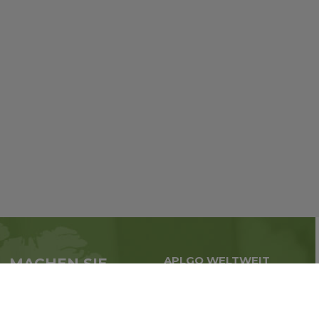
APLGO WELTWEIT
MACHEN SIE
Globale Geschäfte in der
JETZT
ganzen Welt
BEI APL MIT