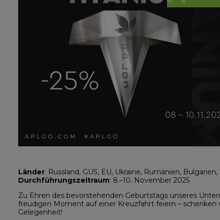
Länder
: Russland, GUS, EU, Ukraine, Rumänien, Bulgarien,
Durchführungszeitraum
: 8.–10. November 2025
Zu Ehren des bevorstehenden Geburtstags unseres Unte
freudigen Moment auf einer Kreuzfahrt feiern – schenken
Gelegenheit!