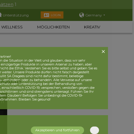
hätzen
1
Unterstützung
Germany
LOGIN
WELLNESS
MÖGLICHKEITEN
KREATIV
artner!
 die Situation in der Welt und glauben, dass wir sehr
, einzigartige Produkte in unserem Arsenal zu haben, aber
nicht die Ethik. Verstehen Sie es bitte selbst und geben Sie es
r weiter. Unsere Produkte dürfen nicht falsch dargestellt
lit SA Dragees sind nicht dafür bestimmt, beliebige
Rabatt
u verhindern oder zu behandeln. Alle Verweise auf unsere
 Schutz oder Unterstützung bei der Behandlung von
einschließlich COVID-19, versprechen, verstoßen gegen die
ichtlinien und sind strengstens untersagt. Führen Sie Ihr
utem Glauben! Befolgen Sie unbedingt die COVID-19-
aßnahmen. Bleiben Sie gesund!
Akzeptieren und fortführen