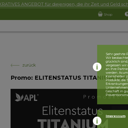
RATIVES ANGEBOT für diejenigen, die ihr Zeit und Geld sc
Shop
Sehr geehrte P
Wir beobachten
glücklich sind
zurück
vergessen wir 
an Ihre Partne
werden. Acumul
Promo: ELITENSTATUS TITANIUM mit 
Krankheiten z
Produkte, die
Erkrankungen, 
Unternehmensr
Geschäft in g
Präventionsm
Impressum