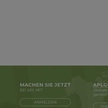
MACHEN SIE JETZT
APLG
BEI APL MIT
Globale
ganzen 
ANMELDEN
Imp