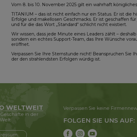
Vom 8. bis 10. November 2025 gilt ein wahrhaft königlich
TITANIUM – das ist nicht einfach nur ein Status. Er ist di
Erfolge und makellosen Geschmacks. Er ist geschaffen für 
und für die das Wort „Standard“ schlicht nicht existiert.
Wir wissen, dass jede Minute eines Leaders zählt – deshalb 
sondern ein echtes Support-Team, das Ihre Wünsche vora
eröffnet.
Verpassen Sie Ihre Sternstunde nicht! Beanspruchen Sie Ihr
der den strahlendsten Erfolgen würdig ist.
O WELTWEIT
Verpassen Sie keine Firmenne
 Geschäfte in der
Welt
FOLGEN SIE UNS AUF:
ressum