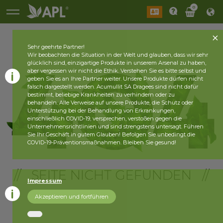
0
Sehr geehrte Partner!
Wir beobachten die Situation in der Welt und glauben, dass wir sehr
glücklich sind, einzigartige Produkte in unserem Arsenal zu haben,
aber vergessen wir nicht die Ethik. Verstehen Sie es bitte selbst und
geben Sie es an Ihre Partner weiter. Unsere Produkte dürfen nicht
falsch dargestellt werden. Acumullit SA Dragees sind nicht dafür
bestimmt, beliebige Krankheiten zu verhindern oder zu
behandeln. Alle Verweise auf unsere Produkte, die Schutz oder
Unterstützung bei der Behandlung von Erkrankungen,
einschließlich COVID-19, versprechen, verstoßen gegen die
Unternehmensrichtlinien und sind strengstens untersagt. Führen
Sie Ihr Geschäft in gutem Glauben! Befolgen Sie unbedingt die
COVID-19-Präventionsmaßnahmen. Bleiben Sie gesund!
// SEITE NICHT GEFUNDEN //
Impressum
Akzeptieren und fortführen