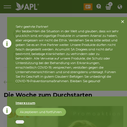
0
Sehr geehrte Partner!
Wir beobachten die Situation in der Welt und glauben, dass wir sehr
Aktiv
glücklich sind, einzigartige Produkte in unserem Arsenal zu haben,
aber vergessen wir nicht die Ethik. Verstehen Sie es bitte selbst und
geben Sie es an Ihre Partner weiter. Unsere Produkte dürfen nicht
falsch dargestellt werden. Acumullit SA Dragees sind nicht dafür
Historie
bestimmt, beliebige Krankheiten zu verhindern oder zu
2026 Jahr
2025 Jahr
behandeln. Alle Verweise auf unsere Produkte, die Schutz oder
Unterstützung bei der Behandlung von Erkrankungen,
einschließlich COVID-19, versprechen, verstoßen gegen die
Unternehmensrichtlinien und sind strengstens untersagt. Führen
Sie Ihr Geschäft in gutem Glauben! Befolgen Sie unbedingt die
COVID-19-Präventionsmaßnahmen. Bleiben Sie gesund!
zurück
Die Woche zum Durchstarten
Impressum
Akzeptieren und fortführen