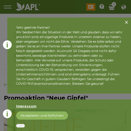
0
Sehr geehrte Partner!
Wir beobachten die Situation in der Welt und glauben, dass wir sehr
Aktiv
glücklich sind, einzigartige Produkte in unserem Arsenal zu haben,
aber vergessen wir nicht die Ethik. Verstehen Sie es bitte selbst und
geben Sie es an Ihre Partner weiter. Unsere Produkte dürfen nicht
falsch dargestellt werden. Acumullit SA Dragees sind nicht dafür
Historie
bestimmt, beliebige Krankheiten zu verhindern oder zu
2026 Jahr
2025 Jahr
behandeln. Alle Verweise auf unsere Produkte, die Schutz oder
Unterstützung bei der Behandlung von Erkrankungen,
einschließlich COVID-19, versprechen, verstoßen gegen die
Unternehmensrichtlinien und sind strengstens untersagt. Führen
Sie Ihr Geschäft in gutem Glauben! Befolgen Sie unbedingt die
COVID-19-Präventionsmaßnahmen. Bleiben Sie gesund!
zurück
Promoaktion "Neue Gipfel"
Impressum
Akzeptieren und fortführen