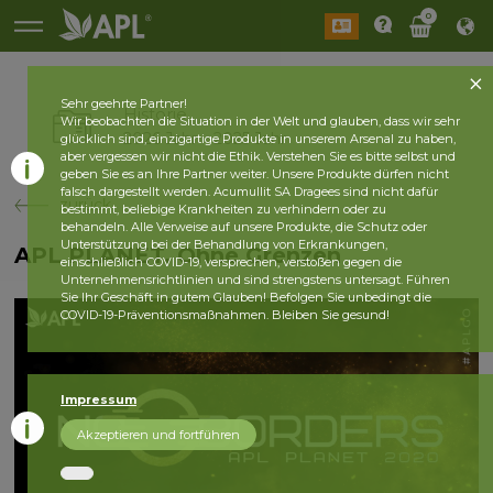
0
Sehr geehrte Partner!
Historie
Wir beobachten die Situation in der Welt und glauben, dass wir sehr
2026 Jahr
2025 Jahr
glücklich sind, einzigartige Produkte in unserem Arsenal zu haben,
aber vergessen wir nicht die Ethik. Verstehen Sie es bitte selbst und
geben Sie es an Ihre Partner weiter. Unsere Produkte dürfen nicht
falsch dargestellt werden. Acumullit SA Dragees sind nicht dafür
zurück
bestimmt, beliebige Krankheiten zu verhindern oder zu
behandeln. Alle Verweise auf unsere Produkte, die Schutz oder
Unterstützung bei der Behandlung von Erkrankungen,
APL PLANET. Ohne Grenzen
einschließlich COVID-19, versprechen, verstoßen gegen die
Unternehmensrichtlinien und sind strengstens untersagt. Führen
Sie Ihr Geschäft in gutem Glauben! Befolgen Sie unbedingt die
COVID-19-Präventionsmaßnahmen. Bleiben Sie gesund!
Impressum
Akzeptieren und fortführen