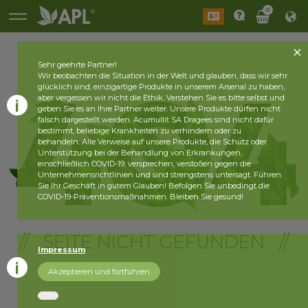
0
Sehr geehrte Partner!
Wir beobachten die Situation in der Welt und glauben, dass wir sehr
glücklich sind, einzigartige Produkte in unserem Arsenal zu haben,
aber vergessen wir nicht die Ethik. Verstehen Sie es bitte selbst und
geben Sie es an Ihre Partner weiter. Unsere Produkte dürfen nicht
falsch dargestellt werden. Acumullit SA Dragees sind nicht dafür
bestimmt, beliebige Krankheiten zu verhindern oder zu
behandeln. Alle Verweise auf unsere Produkte, die Schutz oder
Unterstützung bei der Behandlung von Erkrankungen,
einschließlich COVID-19, versprechen, verstoßen gegen die
Unternehmensrichtlinien und sind strengstens untersagt. Führen
Sie Ihr Geschäft in gutem Glauben! Befolgen Sie unbedingt die
COVID-19-Präventionsmaßnahmen. Bleiben Sie gesund!
// SEITE NICHT GEFUNDEN //
Impressum
Akzeptieren und fortführen