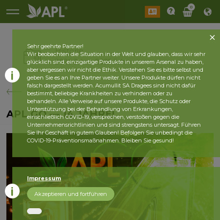
0
Sehr geehrte Partner!
Historie
Wir beobachten die Situation in der Welt und glauben, dass wir sehr
2026 Jahr
2025 Jahr
glücklich sind, einzigartige Produkte in unserem Arsenal zu haben,
aber vergessen wir nicht die Ethik. Verstehen Sie es bitte selbst und
geben Sie es an Ihre Partner weiter. Unsere Produkte dürfen nicht
falsch dargestellt werden. Acumullit SA Dragees sind nicht dafür
zurück
bestimmt, beliebige Krankheiten zu verhindern oder zu
behandeln. Alle Verweise auf unsere Produkte, die Schutz oder
Unterstützung bei der Behandlung von Erkrankungen,
APL GO — 14 JAHRE!
einschließlich COVID-19, versprechen, verstoßen gegen die
Unternehmensrichtlinien und sind strengstens untersagt. Führen
Sie Ihr Geschäft in gutem Glauben! Befolgen Sie unbedingt die
COVID-19-Präventionsmaßnahmen. Bleiben Sie gesund!
Impressum
Akzeptieren und fortführen