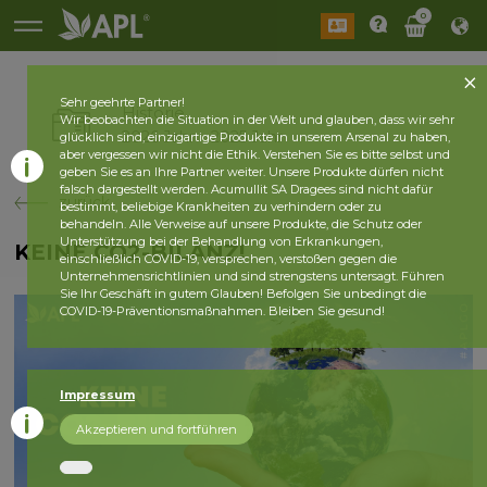
0
Sehr geehrte Partner!
Historie
Wir beobachten die Situation in der Welt und glauben, dass wir sehr
2026 Jahr
2025 Jahr
glücklich sind, einzigartige Produkte in unserem Arsenal zu haben,
aber vergessen wir nicht die Ethik. Verstehen Sie es bitte selbst und
geben Sie es an Ihre Partner weiter. Unsere Produkte dürfen nicht
falsch dargestellt werden. Acumullit SA Dragees sind nicht dafür
zurück
bestimmt, beliebige Krankheiten zu verhindern oder zu
behandeln. Alle Verweise auf unsere Produkte, die Schutz oder
Unterstützung bei der Behandlung von Erkrankungen,
KEINE CO2-BILANZ!
einschließlich COVID-19, versprechen, verstoßen gegen die
Unternehmensrichtlinien und sind strengstens untersagt. Führen
Sie Ihr Geschäft in gutem Glauben! Befolgen Sie unbedingt die
COVID-19-Präventionsmaßnahmen. Bleiben Sie gesund!
Impressum
Akzeptieren und fortführen