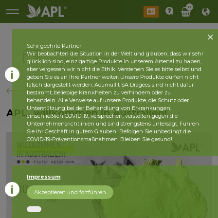
0
Sehr geehrte Partner!
Historie
Wir beobachten die Situation in der Welt und glauben, dass wir sehr
2026 Jahr
2025 Jahr
glücklich sind, einzigartige Produkte in unserem Arsenal zu haben,
aber vergessen wir nicht die Ethik. Verstehen Sie es bitte selbst und
geben Sie es an Ihre Partner weiter. Unsere Produkte dürfen nicht
falsch dargestellt werden. Acumullit SA Dragees sind nicht dafür
zurück
bestimmt, beliebige Krankheiten zu verhindern oder zu
behandeln. Alle Verweise auf unsere Produkte, die Schutz oder
Unterstützung bei der Behandlung von Erkrankungen,
APL, willkommen in Australien!
einschließlich COVID-19, versprechen, verstoßen gegen die
Unternehmensrichtlinien und sind strengstens untersagt. Führen
Sie Ihr Geschäft in gutem Glauben! Befolgen Sie unbedingt die
COVID-19-Präventionsmaßnahmen. Bleiben Sie gesund!
Impressum
Akzeptieren und fortführen