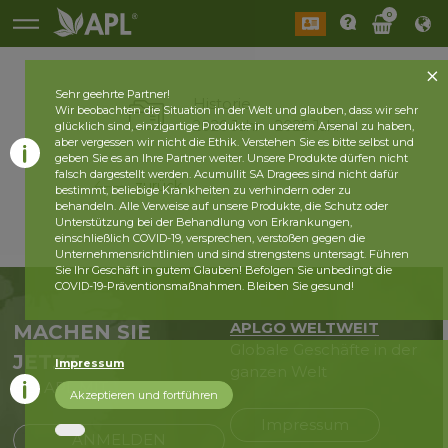
0
Sehr geehrte Partner!
Historie
Wir beobachten die Situation in der Welt und glauben, dass wir sehr
2026 Jahr
2025 Jahr
glücklich sind, einzigartige Produkte in unserem Arsenal zu haben,
aber vergessen wir nicht die Ethik. Verstehen Sie es bitte selbst und
geben Sie es an Ihre Partner weiter. Unsere Produkte dürfen nicht
falsch dargestellt werden. Acumullit SA Dragees sind nicht dafür
zurück
bestimmt, beliebige Krankheiten zu verhindern oder zu
behandeln. Alle Verweise auf unsere Produkte, die Schutz oder
Unterstützung bei der Behandlung von Erkrankungen,
einschließlich COVID-19, versprechen, verstoßen gegen die
Unternehmensrichtlinien und sind strengstens untersagt. Führen
Sie Ihr Geschäft in gutem Glauben! Befolgen Sie unbedingt die
COVID-19-Präventionsmaßnahmen. Bleiben Sie gesund!
APLGO WELTWEIT
MACHEN SIE
Globale Geschäfte in der
JETZT
Impressum
ganzen Welt
BEI APL MIT
Akzeptieren und fortführen
Impressum
ANMELDEN