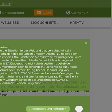
hätzen
1
Unterstützung
Germany
LOGIN
WELLNESS
MÖGLICHKEITEN
KREATIV
artner!
 die Situation in der Welt und glauben, dass wir sehr
, einzigartige Produkte in unserem Arsenal zu haben, aber
nicht die Ethik. Verstehen Sie es bitte selbst und geben Sie es
r weiter. Unsere Produkte dürfen nicht falsch dargestellt
lit SA Dragees sind nicht dafür bestimmt, beliebige
u verhindern oder zu behandeln. Alle Verweise auf unsere
 Schutz oder Unterstützung bei der Behandlung von
einschließlich COVID-19, versprechen, verstoßen gegen die
ichtlinien und sind strengstens untersagt. Führen Sie Ihr
utem Glauben! Befolgen Sie unbedingt die COVID-19-
in die Haut ein, ohne die Poren zu verstopfen und
aßnahmen. Bleiben Sie gesund!
dem Körper zu hinterlassen. Die Hautelastizität am
 die Körpermilch macht die Haut seidig, schützt vor
fung.
Akzeptieren und fortführen