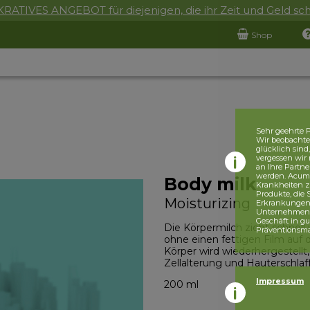
RATIVES ANGEBOT für diejenigen, die ihr Zeit und Geld sc
Shop
Sehr geehrte P
Wir beobachten
glücklich sind
vergessen wir 
an Ihre Partne
werden. Acumul
Body milk
Krankheiten z
Produkte, die
Moisturizing
Erkrankungen, 
Unternehmensr
Geschäft in g
Die Körpermilch zieht schnell 
Präventionsm
ohne einen fettigen Film auf 
Körper wird wiederhergestellt,
Zellalterung und Hauterschlaf
Impressum
200 ml