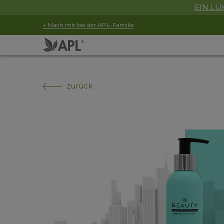
EIN LUK
+ Mach mit bei der APL-Familie
zurück