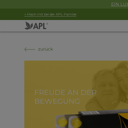
EIN LUK
+ Mach mit bei der APL-Familie
zurück
FREUDE AN DER
BEWEGUNG