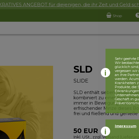
RATIVES ANGEBOT für diejenigen, die ihr Zeit und Geld sc
Shop
Sehr geehrte P
Wir beobachten
SLD
glücklich sind
vergessen wir 
an Ihre Partne
werden. Acumul
SLIDE
Krankheiten z
Produkte, die
Erkrankungen, 
SLD enthält sieben verschied
Unternehmensr
kombiniert zu einer Symphoni
Geschäft in g
immer in Bewegung. Der Gesc
Präventionsm
erfrischender Minze dieses Bo
frei und fließend und genieß
Impressum
50
EUR
Inkl. USt., zzgl. Versand (Lieferu