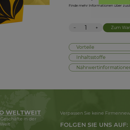
Finde mehr Informationen über zusä
−
+
Zum Ware
Vorteile
Inhaltsstoffe
Nährwertinformatione
O WELTWEIT
Verpassen Sie keine Firmenne
 Geschäfte in der
Welt
FOLGEN SIE UNS AUF: